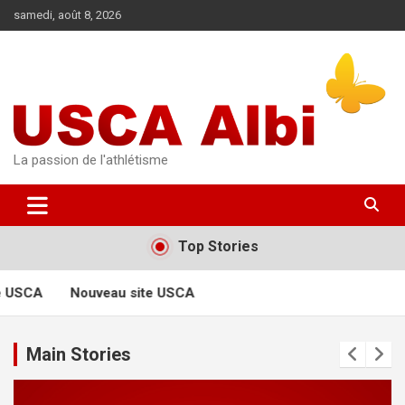
Aller
samedi, août 8, 2026
au
contenu
La passion de l'athlétisme
Top Stories
e USCA
Nouveau site USCA
Main Stories