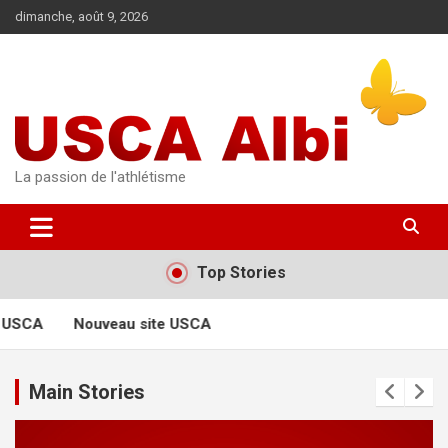
Aller
dimanche, août 9, 2026
au
contenu
La passion de l'athlétisme
Top Stories
 USCA
Nouveau site USCA
Main Stories