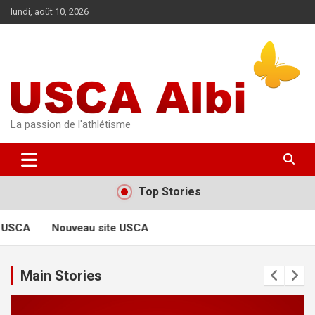
Aller
lundi, août 10, 2026
au
contenu
La passion de l'athlétisme
Top Stories
 USCA
Nouveau site USCA
Main Stories