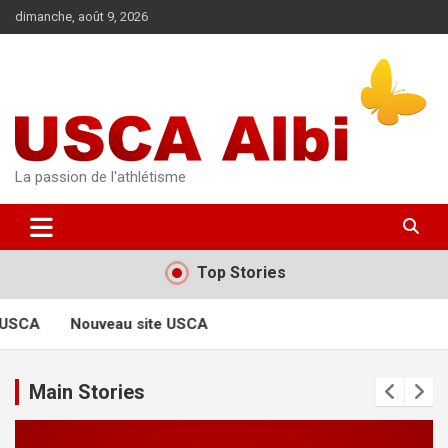
Aller
dimanche, août 9, 2026
au
contenu
La passion de l'athlétisme
Top Stories
 USCA
Nouveau site USCA
Main Stories