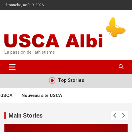
Aller
dimanche, août 9, 2026
au
contenu
La passion de l'athlétisme
Top Stories
 USCA
Nouveau site USCA
Main Stories