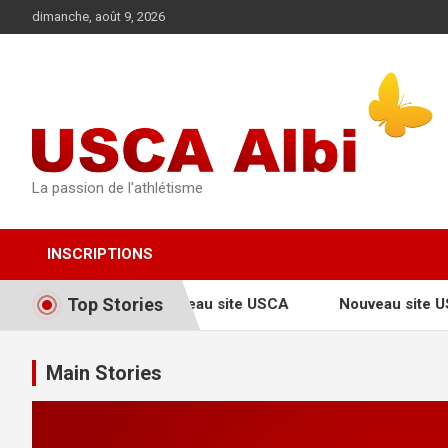
Aller
dimanche, août 9, 2026
au
contenu
La passion de l'athlétisme
INSCRIPTIONS
Top Stories
Nouveau site USCA
Nouveau site U
Main Stories