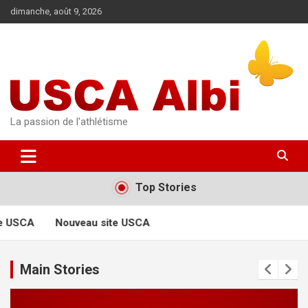
Aller
dimanche, août 9, 2026
au
contenu
La passion de l'athlétisme
Top Stories
e USCA
Nouveau site USCA
Main Stories