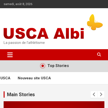
Aller
samedi, août 8, 2026
au
contenu
La passion de l'athlétisme
Top Stories
 USCA
Nouveau site USCA
Main Stories