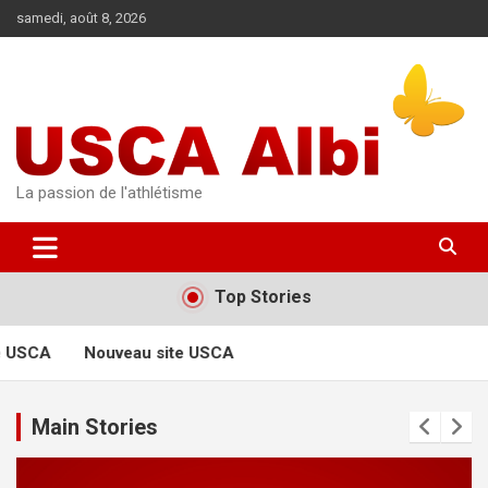
Aller
samedi, août 8, 2026
au
contenu
La passion de l'athlétisme
Top Stories
e USCA
Nouveau site USCA
Main Stories