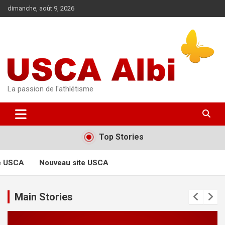
Aller
dimanche, août 9, 2026
au
contenu
La passion de l'athlétisme
Top Stories
e USCA
Nouveau site USCA
Main Stories