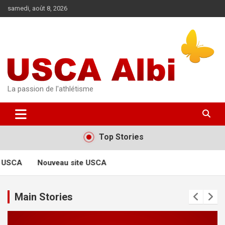
Aller
samedi, août 8, 2026
au
contenu
La passion de l'athlétisme
Top Stories
 USCA
Nouveau site USCA
Main Stories