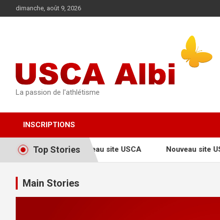
Aller
dimanche, août 9, 2026
au
contenu
La passion de l'athlétisme
INSCRIPTIONS
Top Stories
Nouveau site USCA
Nouveau site U
Main Stories