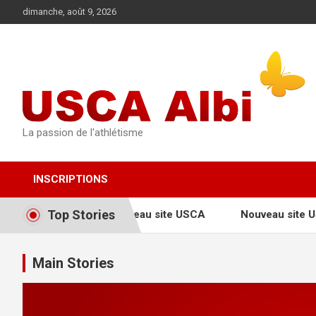
Aller
dimanche, août 9, 2026
au
contenu
La passion de l'athlétisme
INSCRIPTIONS
Top Stories
Nouveau site USCA
Nouveau site 
Main Stories