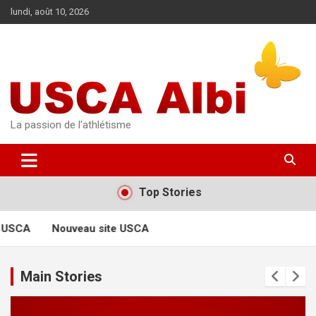
Aller
lundi, août 10, 2026
au
contenu
La passion de l'athlétisme
Top Stories
 USCA
Nouveau site USCA
Main Stories